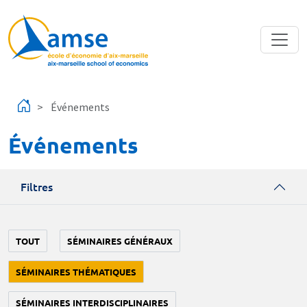
Aller au contenu principal
Événements
Événements
Filtres
TOUT
SÉMINAIRES GÉNÉRAUX
SÉMINAIRES THÉMATIQUES
SÉMINAIRES INTERDISCIPLINAIRES