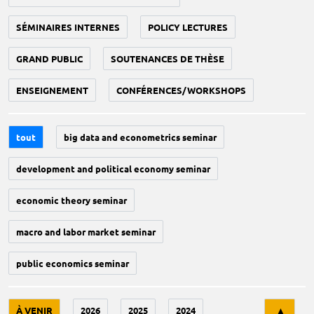
SÉMINAIRES INTERNES
POLICY LECTURES
GRAND PUBLIC
SOUTENANCES DE THÈSE
ENSEIGNEMENT
CONFÉRENCES/WORKSHOPS
tout
big data and econometrics seminar
development and political economy seminar
economic theory seminar
macro and labor market seminar
public economics seminar
Tri
À VENIR
2026
2025
2024
▲