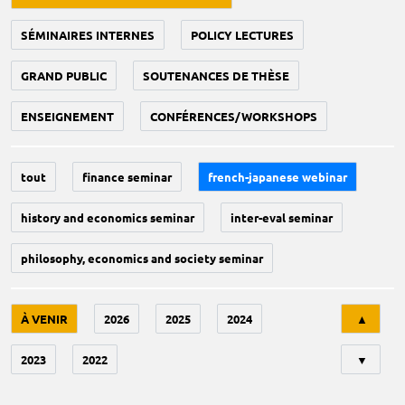
SÉMINAIRES INTERNES
POLICY LECTURES
GRAND PUBLIC
SOUTENANCES DE THÈSE
ENSEIGNEMENT
CONFÉRENCES/WORKSHOPS
tout
finance seminar
french-japanese webinar
history and economics seminar
inter-eval seminar
philosophy, economics and society seminar
Tri
À VENIR
2026
2025
2024
▲
2023
2022
▼