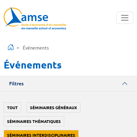
Aller au contenu principal
Événements
Événements
Filtres
TOUT
SÉMINAIRES GÉNÉRAUX
SÉMINAIRES THÉMATIQUES
SÉMINAIRES INTERDISCIPLINAIRES