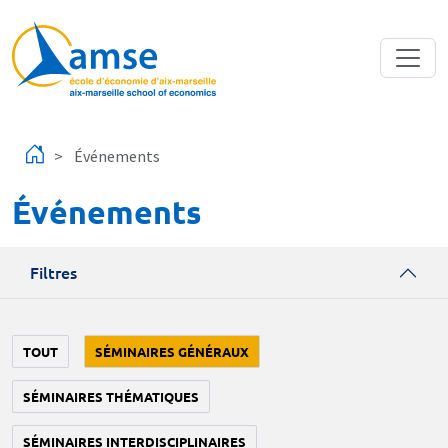
Aller au contenu principal
Événements
Événements
Filtres
TOUT
SÉMINAIRES GÉNÉRAUX
SÉMINAIRES THÉMATIQUES
SÉMINAIRES INTERDISCIPLINAIRES