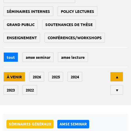
SÉMINAIRES INTERNES
POLICY LECTURES
GRAND PUBLIC
SOUTENANCES DE THÈSE
ENSEIGNEMENT
CONFÉRENCES/WORKSHOPS
tout
amse seminar
amse lecture
Tri
À VENIR
2026
2025
2024
▲
2023
2022
▼
SÉMINAIRES GÉNÉRAUX
AMSE SEMINAR