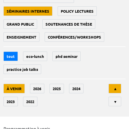
SÉMINAIRES INTERNES
POLICY LECTURES
GRAND PUBLIC
SOUTENANCES DE THÈSE
ENSEIGNEMENT
CONFÉRENCES/WORKSHOPS
tout
eco-lunch
phd seminar
practice job talks
Tri
À VENIR
2026
2025
2024
▲
2023
2022
▼
Programmation à venir