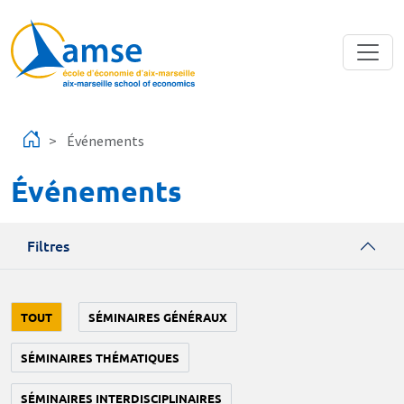
Aller au contenu principal
Événements
Événements
Filtres
TOUT
SÉMINAIRES GÉNÉRAUX
SÉMINAIRES THÉMATIQUES
SÉMINAIRES INTERDISCIPLINAIRES