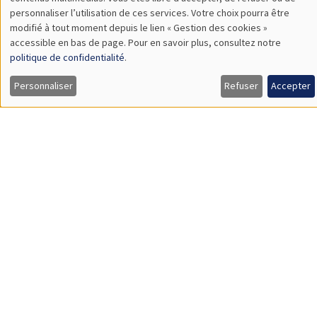
TBA
des
personnaliser l’utilisation de ces services. Votre choix pourra être
modifié à tout moment depuis le lien « Gestion des cookies »
données
accessible en bas de page. Pour en savoir plus, consultez notre
personnelles
politique de confidentialité
.
SÉMINAIRES GÉNÉRAUX
AMSE SEMINAR
et
Personnaliser
Refuser
Accepter
Îlot Bernard du Bois
Amphithéâtre
des
Lundi 9 novembre 2026
cookies
11:30 à 12:45
Amelie Schiprowski
University of Bonn
SÉMINAIRES GÉNÉRAUX
AMSE SEMINAR
Îlot Bernard du Bois
Amphithéâtre
Lundi 16 novembre 2026
11:30 à 12:45