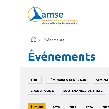
Aller au contenu principal
Événements
Événements
TOUT
SÉMINAIRES GÉNÉRAUX
SÉMINA
GRAND PUBLIC
SOUTENANCES DE THÈSE
À VENIR
2026
2025
2024
202