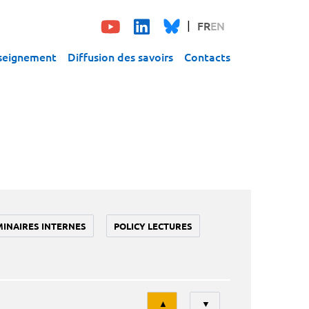
FR
EN
seignement
Diffusion des savoirs
Contacts
MINAIRES INTERNES
POLICY LECTURES
Tri
▲
▼