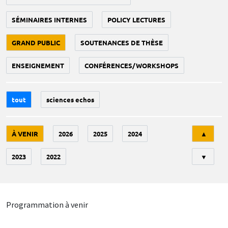
SÉMINAIRES INTERNES
POLICY LECTURES
GRAND PUBLIC
SOUTENANCES DE THÈSE
ENSEIGNEMENT
CONFÉRENCES/WORKSHOPS
tout
sciences echos
Tri
À VENIR
2026
2025
2024
▲
2023
2022
▼
Programmation à venir