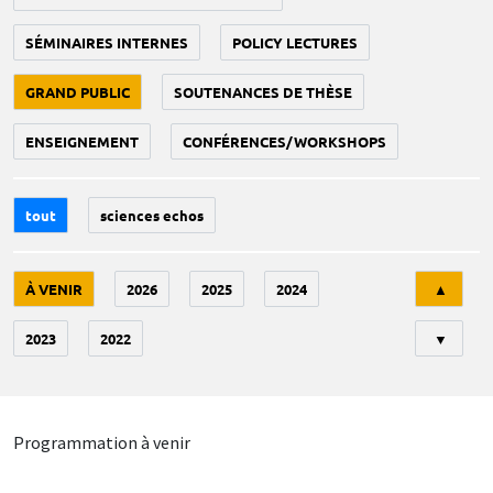
SÉMINAIRES INTERNES
POLICY LECTURES
GRAND PUBLIC
SOUTENANCES DE THÈSE
ENSEIGNEMENT
CONFÉRENCES/WORKSHOPS
tout
sciences echos
Tri
À VENIR
2026
2025
2024
▲
2023
2022
▼
Programmation à venir