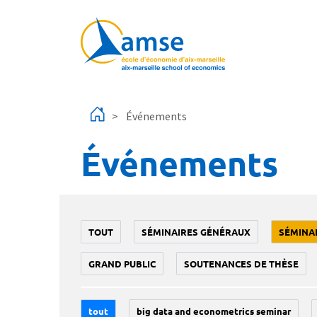
Aller au contenu principal
Événements
Événements
TOUT
SÉMINAIRES GÉNÉRAUX
SÉMINA
GRAND PUBLIC
SOUTENANCES DE THÈSE
tout
big data and econometrics seminar