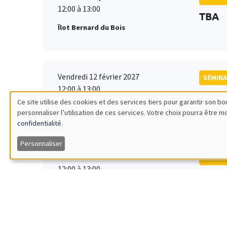
12:00 à 13:00
TBA
Îlot Bernard du Bois
Vendredi 12 février 2027
SÉMINA
12:00 à 13:00
TBA
Ce site utilise des cookies et des services tiers pour garantir son 
Îlot Bernard du Bois
personnaliser l’utilisation de ces services. Votre choix pourra être 
Utilisation
confidentialité
.
des
Personnaliser
Vendredi 19 mars 2027
SÉMINA
données
12:00 à 13:00
TBA
Îlot Bernard du Bois
personnelles
et