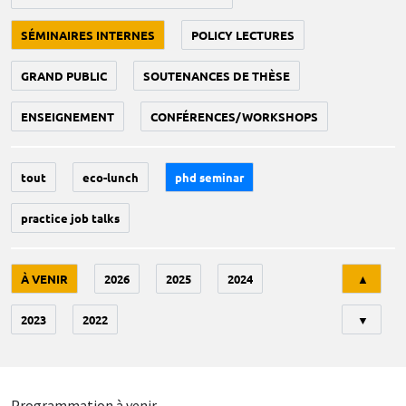
SÉMINAIRES INTERNES
POLICY LECTURES
GRAND PUBLIC
SOUTENANCES DE THÈSE
ENSEIGNEMENT
CONFÉRENCES/WORKSHOPS
tout
eco-lunch
phd seminar
practice job talks
Tri
À VENIR
2026
2025
2024
▲
2023
2022
▼
Programmation à venir