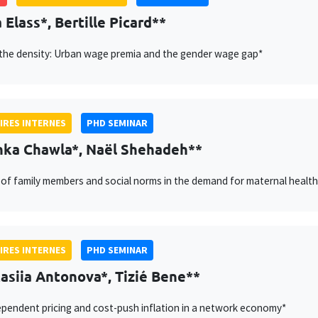
 Elass*, Bertille Picard**
the density: Urban wage premia and the gender wage gap*
IRES INTERNES
PHD SEMINAR
ka Chawla*, Naël Shehadeh**
 of family members and social norms in the demand for maternal health s
IRES INTERNES
PHD SEMINAR
asiia Antonova*, Tizié Bene**
pendent pricing and cost-push inflation in a network economy*