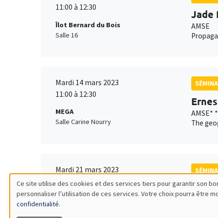
11:00 à 12:30
Jade 
Îlot Bernard du Bois
AMSE
Salle 16
Propagan
Mardi 14 mars 2023
SÉMINA
11:00 à 12:30
Ernes
MEGA
AMSE* *
Salle Carine Nourry
The geog
Mardi 21 mars 2023
SÉMINA
11:00 à 12:15
Ce site utilise des cookies et des services tiers pour garantir son 
Thoma
personnaliser l’utilisation de ces services. Votre choix pourra être 
Utilisation
Îlot Bernard du Bois
CORE*,
confidentialité
.
Amphithéâtre
Unite an