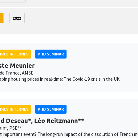
3
2022
IRES INTERNES
PHD SEMINAR
ste Meunier
de France, AMSE
ping housing prices in real-time: The Covid-19 crisis in the UK
IRES INTERNES
PHD SEMINAR
d Deseau*, Léo Reitzmann**
in*, PSE**
 important event? The long-run impact of the dissolution of French m