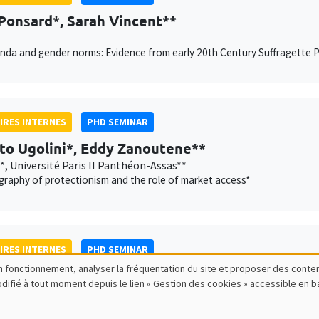
Ponsard*, Sarah Vincent**
da and gender norms: Evidence from early 20th Century Suffragette Pi
IRES INTERNES
PHD SEMINAR
to Ugolini*, Eddy Zanoutene**
*, Université Paris II Panthéon-Assas**
raphy of protectionism and the role of market access*
IRES INTERNES
PHD SEMINAR
bon fonctionnement, analyser la fréquentation du site et proposer des conte
s Eisfeld*, Camille Hainnaux**
modifié à tout moment depuis le lien « Gestion des cookies » accessible en 
 AMSE**
d Conquer: Seller Collusion in Multi-Sided Markets*