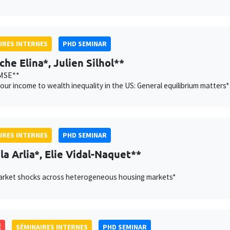
IRES INTERNES
PHD SEMINAR
che Elina*, Julien Silhol**
MSE**
our income to wealth inequality in the US: General equilibrium matters*
IRES INTERNES
PHD SEMINAR
la Arlia*, Elie Vidal-Naquet**
arket shocks across heterogeneous housing markets*
É
SÉMINAIRES INTERNES
PHD SEMINAR