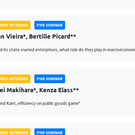
IRES INTERNES
PHD SEMINAR
n Vieira*, Bertille Picard**
d its state-owned enterprises, what role do they play in macroeconomic
IRES INTERNES
PHD SEMINAR
i Makihara*, Kenza Elass**
and Kant, efficiency on public goods game*
IRES INTERNES
PHD SEMINAR