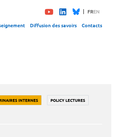
FR
EN
seignement
Diffusion des savoirs
Contacts
MINAIRES INTERNES
POLICY LECTURES