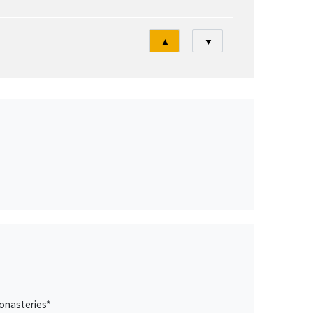
Tri
▲
▼
onasteries*