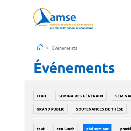
Aller au contenu principal
Événements
Événements
TOUT
SÉMINAIRES GÉNÉRAUX
SÉMINA
GRAND PUBLIC
SOUTENANCES DE THÈSE
tout
eco-lunch
phd seminar
practi