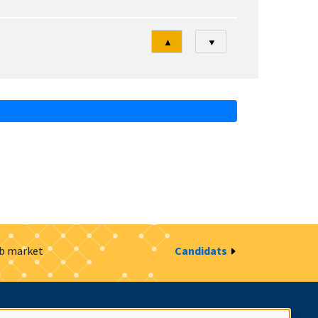
Tri
▲
▼
ob market
Candidats
estion des cookies
Intranet