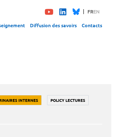
FR
EN
seignement
Diffusion des savoirs
Contacts
MINAIRES INTERNES
POLICY LECTURES