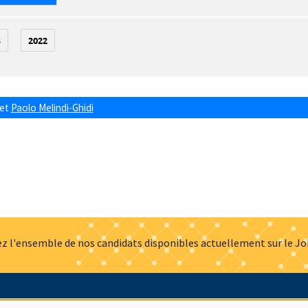
3
2022
et
Paolo Melindi-Ghidi
z l'ensemble de nos candidats disponibles actuellement sur le J
Actualités
Offres d'emploi
Presse
Mentions légales
G