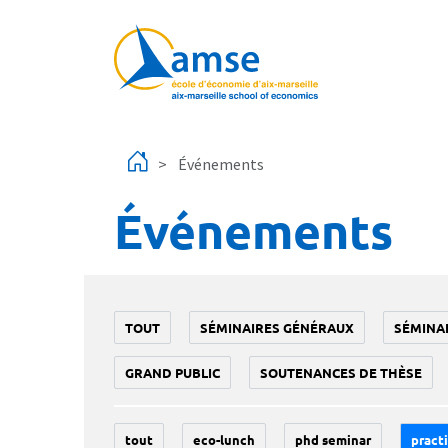
Aller au contenu principal
Événements
Événements
TOUT
SÉMINAIRES GÉNÉRAUX
SÉMINA
GRAND PUBLIC
SOUTENANCES DE THÈSE
tout
eco-lunch
phd seminar
practi