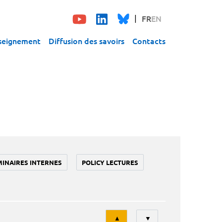
FR
EN
seignement
Diffusion des savoirs
Contacts
MINAIRES INTERNES
POLICY LECTURES
Tri
▲
▼