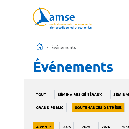
Aller au contenu principal
Événements
Événements
TOUT
SÉMINAIRES GÉNÉRAUX
SÉMINA
GRAND PUBLIC
SOUTENANCES DE THÈSE
À VENIR
2026
2025
2024
202