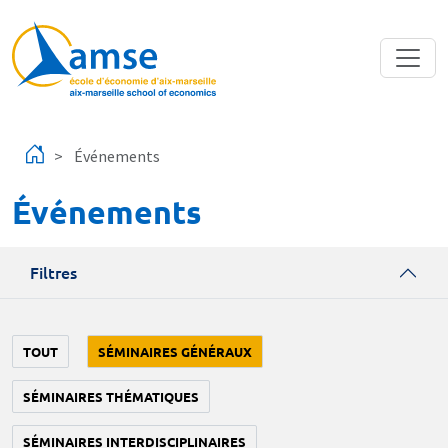
Aller au contenu principal
Événements
Événements
Filtres
TOUT
SÉMINAIRES GÉNÉRAUX
SÉMINAIRES THÉMATIQUES
SÉMINAIRES INTERDISCIPLINAIRES