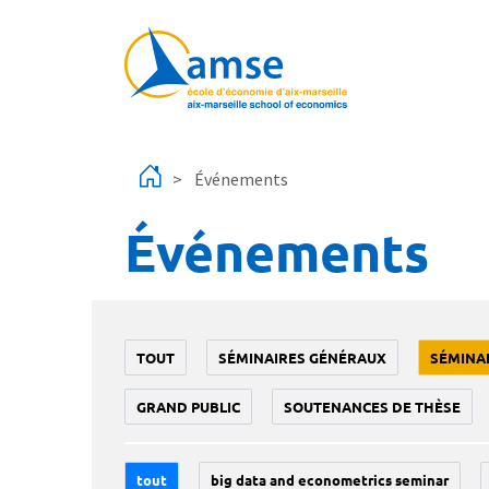
Aller au contenu principal
Événements
Événements
TOUT
SÉMINAIRES GÉNÉRAUX
SÉMINA
GRAND PUBLIC
SOUTENANCES DE THÈSE
tout
big data and econometrics seminar