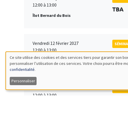
12:00 à 13:00
TBA
Îlot Bernard du Bois
Vendredi 12 février 2027
SÉMINA
12:00 à 13:00
TBA
Ce site utilise des cookies et des services tiers pour garantir son 
Îlot Bernard du Bois
personnaliser l’utilisation de ces services. Votre choix pourra être 
Utilisation
confidentialité
.
des
Personnaliser
Vendredi 19 mars 2027
SÉMINA
données
12:00 à 13:00
TBA
Îlot Bernard du Bois
personnelles
et