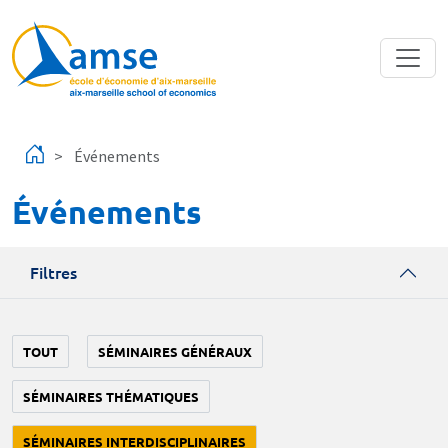
Aller au contenu principal
Événements
Événements
Filtres
TOUT
SÉMINAIRES GÉNÉRAUX
SÉMINAIRES THÉMATIQUES
SÉMINAIRES INTERDISCIPLINAIRES