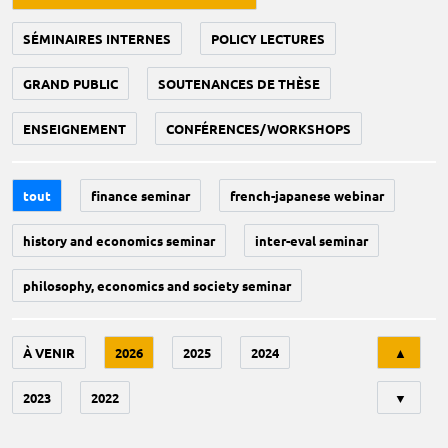
SÉMINAIRES INTERNES
POLICY LECTURES
GRAND PUBLIC
SOUTENANCES DE THÈSE
ENSEIGNEMENT
CONFÉRENCES/WORKSHOPS
tout
finance seminar
french-japanese webinar
history and economics seminar
inter-eval seminar
philosophy, economics and society seminar
Tri
À VENIR
2026
2025
2024
▲
2023
2022
▼