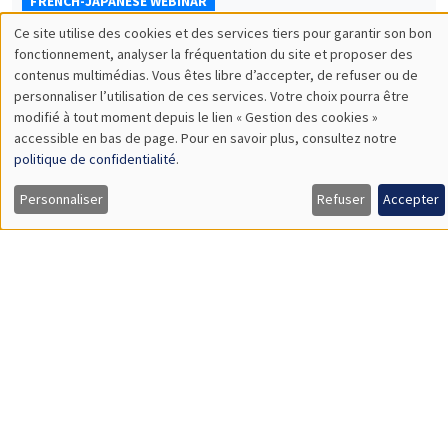
FRENCH-JAPANESE WEBINAR
Ce site utilise des cookies et des services tiers pour garantir son bon
Vendredi 22 mai 2026
Utilisation
fonctionnement, analyser la fréquentation du site et proposer des
10:00 à 11:00
contenus multimédias. Vous êtes libre d’accepter, de refuser ou de
des
personnaliser l’utilisation de ces services. Votre choix pourra être
Nan Liu
modifié à tout moment depuis le lien « Gestion des cookies »
données
Yokohama National University
accessible en bas de page. Pour en savoir plus, consultez notre
What determines firms' predicted exchange rates? Empirical
personnelles
politique de confidentialité
.
evidence from Japanese firm survey data
et
À DISTANCE
Personnaliser
Refuser
Accepter
des
cookies
SÉMINAIRES INTERDISCIPLINAIRES
FRENCH-JAPANESE WEBINAR
Vendredi 22 mai 2026
11:00 à 12:00
Luca Cerasoli
AMSE