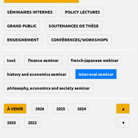
SÉMINAIRES INTERNES
POLICY LECTURES
GRAND PUBLIC
SOUTENANCES DE THÈSE
ENSEIGNEMENT
CONFÉRENCES/WORKSHOPS
tout
finance seminar
french-japanese webinar
history and economics seminar
inter-eval seminar
philosophy, economics and society seminar
Tri
À VENIR
2026
2025
2024
▲
2023
2022
▼