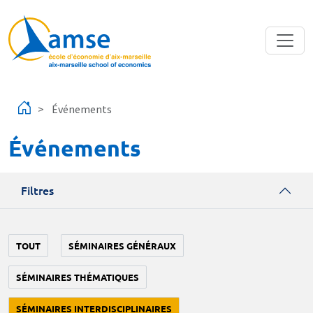
Aller au contenu principal
Événements
Événements
Filtres
TOUT
SÉMINAIRES GÉNÉRAUX
SÉMINAIRES THÉMATIQUES
SÉMINAIRES INTERDISCIPLINAIRES