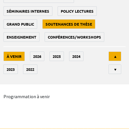
SÉMINAIRES INTERNES
POLICY LECTURES
GRAND PUBLIC
SOUTENANCES DE THÈSE
ENSEIGNEMENT
CONFÉRENCES/WORKSHOPS
Tri
À VENIR
2026
2025
2024
▲
2023
2022
▼
Programmation à venir