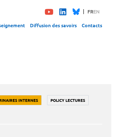
FR
EN
seignement
Diffusion des savoirs
Contacts
MINAIRES INTERNES
POLICY LECTURES