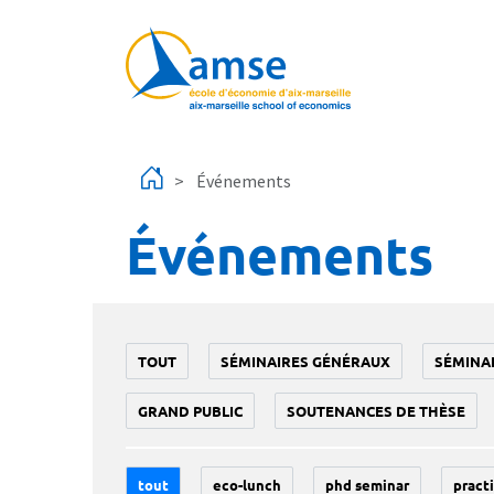
Aller au contenu principal
Événements
Événements
TOUT
SÉMINAIRES GÉNÉRAUX
SÉMINA
GRAND PUBLIC
SOUTENANCES DE THÈSE
tout
eco-lunch
phd seminar
practi