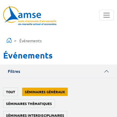
Aller au contenu principal
Événements
Événements
Filtres
TOUT
SÉMINAIRES GÉNÉRAUX
SÉMINAIRES THÉMATIQUES
SÉMINAIRES INTERDISCIPLINAIRES