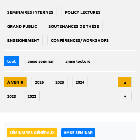
SÉMINAIRES INTERNES
POLICY LECTURES
GRAND PUBLIC
SOUTENANCES DE THÈSE
ENSEIGNEMENT
CONFÉRENCES/WORKSHOPS
tout
amse seminar
amse lecture
Tri
À VENIR
2026
2025
2024
▲
2023
2022
▼
SÉMINAIRES GÉNÉRAUX
AMSE SEMINAR