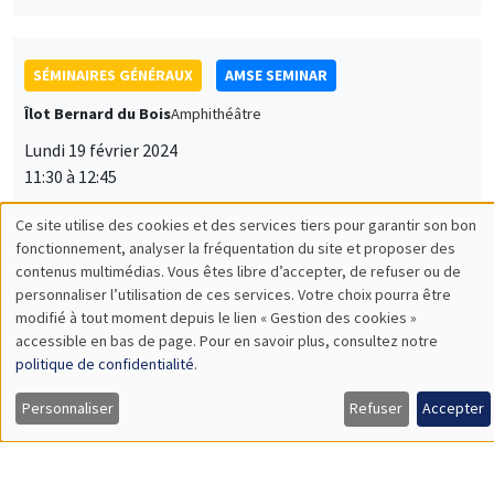
SÉMINAIRES GÉNÉRAUX
AMSE SEMINAR
Îlot Bernard du Bois
Amphithéâtre
Lundi 19 février 2024
11:30 à 12:45
Makoto Yano
Ce site utilise des cookies et des services tiers pour garantir son bon
Utilisation
Kyoto University
fonctionnement, analyser la fréquentation du site et proposer des
Industrial Revolution Cycles and Intellectual Property
contenus multimédias. Vous êtes libre d’accepter, de refuser ou de
des
Protection
personnaliser l’utilisation de ces services. Votre choix pourra être
modifié à tout moment depuis le lien « Gestion des cookies »
données
accessible en bas de page. Pour en savoir plus, consultez notre
personnelles
politique de confidentialité
.
SÉMINAIRES GÉNÉRAUX
AMSE SEMINAR
et
Personnaliser
Refuser
Accepter
Îlot Bernard du Bois
Amphithéâtre
des
Lundi 11 mars 2024
cookies
11:30 à 12:45