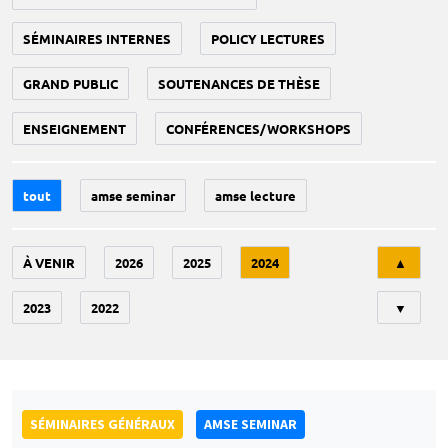
SÉMINAIRES INTERNES
POLICY LECTURES
GRAND PUBLIC
SOUTENANCES DE THÈSE
ENSEIGNEMENT
CONFÉRENCES/WORKSHOPS
tout
amse seminar
amse lecture
Tri
À VENIR
2026
2025
2024
▲
2023
2022
▼
SÉMINAIRES GÉNÉRAUX
AMSE SEMINAR