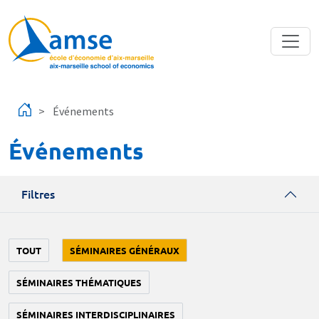
Aller au contenu principal
Événements
Événements
Filtres
TOUT
SÉMINAIRES GÉNÉRAUX
SÉMINAIRES THÉMATIQUES
SÉMINAIRES INTERDISCIPLINAIRES