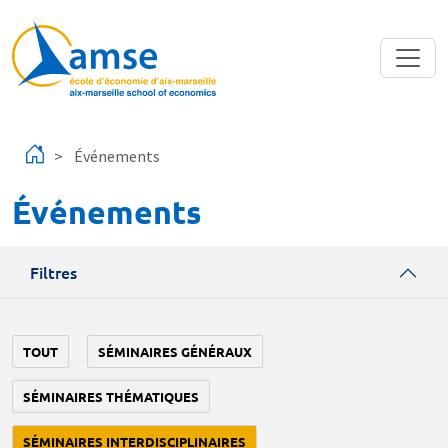
Aller au contenu principal
Événements
Événements
Filtres
TOUT
SÉMINAIRES GÉNÉRAUX
SÉMINAIRES THÉMATIQUES
SÉMINAIRES INTERDISCIPLINAIRES