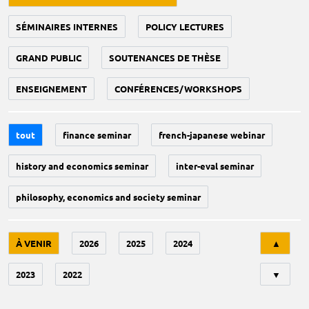
SÉMINAIRES INTERNES
POLICY LECTURES
GRAND PUBLIC
SOUTENANCES DE THÈSE
ENSEIGNEMENT
CONFÉRENCES/WORKSHOPS
tout
finance seminar
french-japanese webinar
history and economics seminar
inter-eval seminar
philosophy, economics and society seminar
Tri
À VENIR
2026
2025
2024
▲
2023
2022
▼