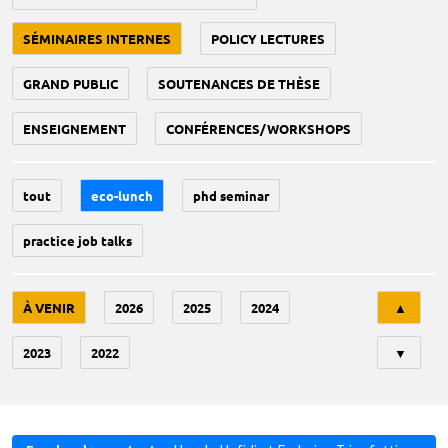
SÉMINAIRES INTERNES
POLICY LECTURES
GRAND PUBLIC
SOUTENANCES DE THÈSE
ENSEIGNEMENT
CONFÉRENCES/WORKSHOPS
tout
eco-lunch
phd seminar
practice job talks
Tri
À VENIR
2026
2025
2024
▲
2023
2022
▼