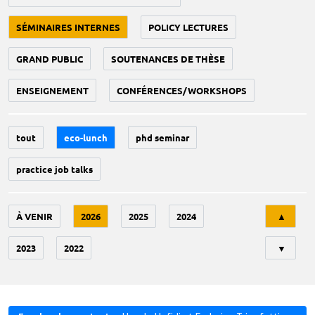
SÉMINAIRES INTERNES
POLICY LECTURES
GRAND PUBLIC
SOUTENANCES DE THÈSE
ENSEIGNEMENT
CONFÉRENCES/WORKSHOPS
tout
eco-lunch
phd seminar
practice job talks
Tri
À VENIR
2026
2025
2024
▲
2023
2022
▼