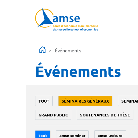
Aller au contenu principal
Événements
Événements
TOUT
SÉMINAIRES GÉNÉRAUX
SÉMINA
GRAND PUBLIC
SOUTENANCES DE THÈSE
tout
amse seminar
amse lecture