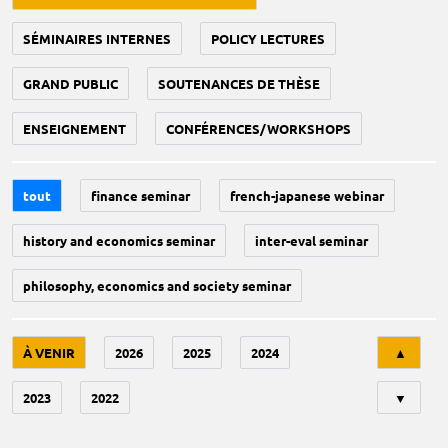
SÉMINAIRES INTERNES
POLICY LECTURES
GRAND PUBLIC
SOUTENANCES DE THÈSE
ENSEIGNEMENT
CONFÉRENCES/WORKSHOPS
tout
finance seminar
french-japanese webinar
history and economics seminar
inter-eval seminar
philosophy, economics and society seminar
Tri
À VENIR
2026
2025
2024
▲
2023
2022
▼