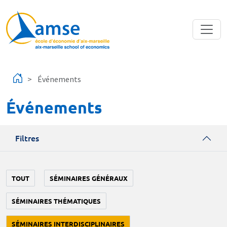
Aller au contenu principal
Événements
Événements
Filtres
TOUT
SÉMINAIRES GÉNÉRAUX
SÉMINAIRES THÉMATIQUES
SÉMINAIRES INTERDISCIPLINAIRES