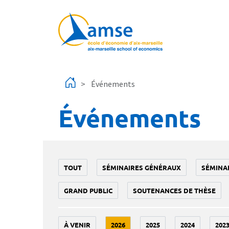
Aller au contenu principal
Événements
Événements
TOUT
SÉMINAIRES GÉNÉRAUX
SÉMINA
GRAND PUBLIC
SOUTENANCES DE THÈSE
À VENIR
2026
2025
2024
202