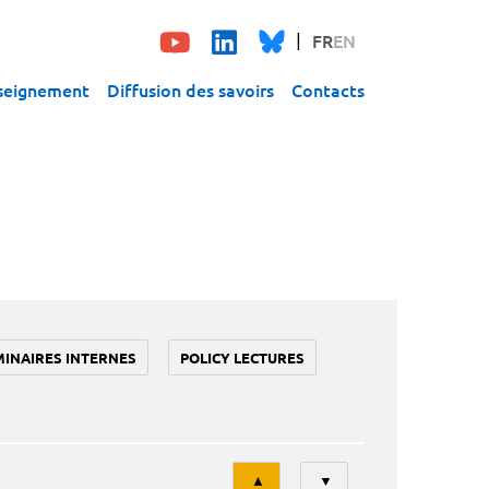
FR
EN
seignement
Diffusion des savoirs
Contacts
MINAIRES INTERNES
POLICY LECTURES
Tri
▲
▼