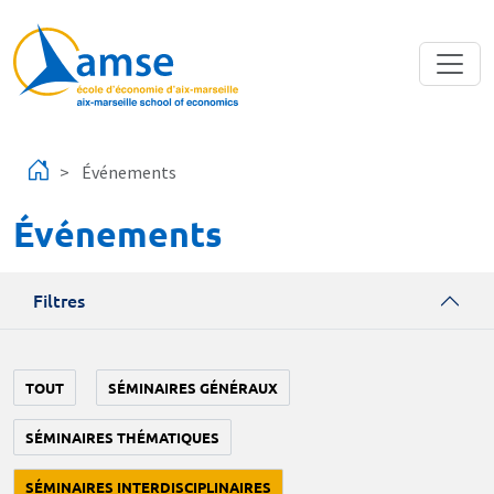
Aller au contenu principal
Événements
Événements
Filtres
TOUT
SÉMINAIRES GÉNÉRAUX
SÉMINAIRES THÉMATIQUES
SÉMINAIRES INTERDISCIPLINAIRES