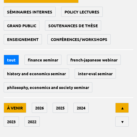
SÉMINAIRES INTERNES
POLICY LECTURES
GRAND PUBLIC
SOUTENANCES DE THÈSE
ENSEIGNEMENT
CONFÉRENCES/WORKSHOPS
tout
finance seminar
french-japanese webinar
history and economics seminar
inter-eval seminar
philosophy, economics and society seminar
Tri
À VENIR
2026
2025
2024
▲
2023
2022
▼