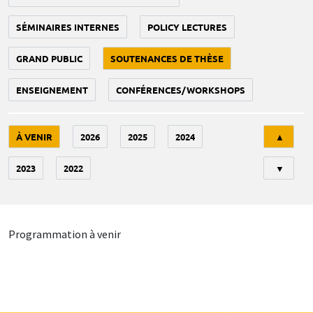
SÉMINAIRES INTERNES
POLICY LECTURES
GRAND PUBLIC
SOUTENANCES DE THÈSE
ENSEIGNEMENT
CONFÉRENCES/WORKSHOPS
Tri
À VENIR
2026
2025
2024
▲
2023
2022
▼
Programmation à venir