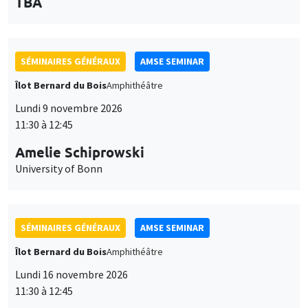
des
personnaliser l’utilisation de ces services. Votre choix pourra être
modifié à tout moment depuis le lien « Gestion des cookies »
données
SÉMINAIRES GÉNÉRAUX
AMSE SEMINAR
accessible en bas de page. Pour en savoir plus, consultez notre
personnelles
Îlot Bernard du Bois
Amphithéâtre
politique de confidentialité
.
Lundi 9 novembre 2026
et
Personnaliser
Refuser
Accepter
11:30 à 12:45
des
Amelie Schiprowski
cookies
University of Bonn
SÉMINAIRES GÉNÉRAUX
AMSE SEMINAR
Îlot Bernard du Bois
Amphithéâtre
Lundi 16 novembre 2026
11:30 à 12:45
Albretch Glitz
Universitat Pompeu Fabra