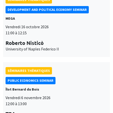
MEGA
Vendredi 16 octobre 2026
11:00 à 12:15
Roberto Nisticò
University of Naples Federico II
SÉMINAIRES THÉMATIQUES
PUBLIC ECONOMICS SEMINAR
Îlot Bernard du Bois
Vendredi 6 novembre 2026
12:00 à 13:00
TBA
Ce site utilise des cookies et des services tiers pour garantir son bon
Utilisation
fonctionnement, analyser la fréquentation du site et proposer des
contenus multimédias. Vous êtes libre d’accepter, de refuser ou de