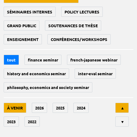
SÉMINAIRES INTERNES
POLICY LECTURES
GRAND PUBLIC
SOUTENANCES DE THÈSE
ENSEIGNEMENT
CONFÉRENCES/WORKSHOPS
tout
finance seminar
french-japanese webinar
history and economics seminar
inter-eval seminar
philosophy, economics and society seminar
Tri
À VENIR
2026
2025
2024
▲
2023
2022
▼