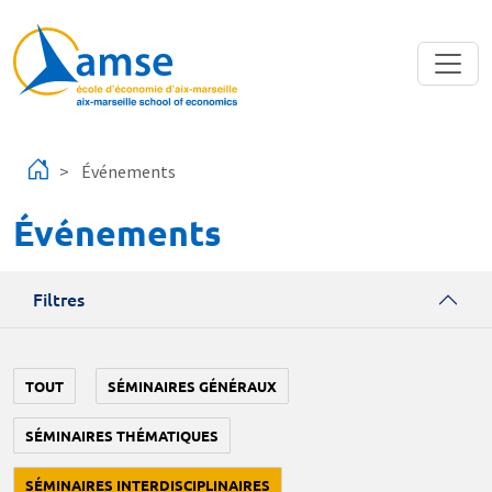
Aller au contenu principal
Événements
Événements
Filtres
TOUT
SÉMINAIRES GÉNÉRAUX
SÉMINAIRES THÉMATIQUES
SÉMINAIRES INTERDISCIPLINAIRES