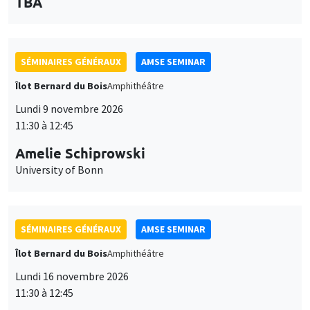
TBA
des
personnaliser l’utilisation de ces services. Votre choix pourra être
modifié à tout moment depuis le lien « Gestion des cookies »
données
accessible en bas de page. Pour en savoir plus, consultez notre
personnelles
politique de confidentialité
.
SÉMINAIRES GÉNÉRAUX
AMSE SEMINAR
et
Personnaliser
Refuser
Accepter
Îlot Bernard du Bois
Amphithéâtre
des
Lundi 9 novembre 2026
cookies
11:30 à 12:45
Amelie Schiprowski
University of Bonn
SÉMINAIRES GÉNÉRAUX
AMSE SEMINAR
Îlot Bernard du Bois
Amphithéâtre
Lundi 16 novembre 2026
11:30 à 12:45