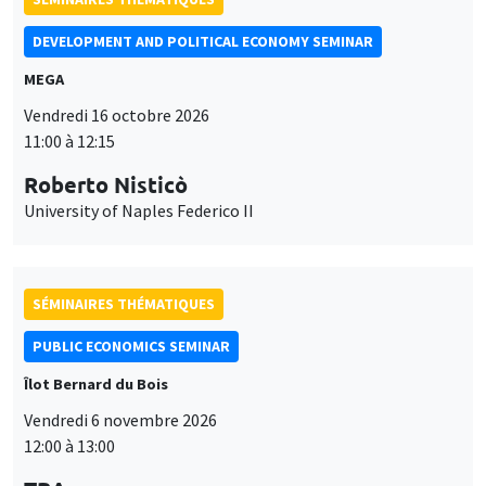
DEVELOPMENT AND POLITICAL ECONOMY SEMINAR
MEGA
Vendredi 16 octobre 2026
11:00 à 12:15
Roberto Nisticò
University of Naples Federico II
SÉMINAIRES THÉMATIQUES
PUBLIC ECONOMICS SEMINAR
Îlot Bernard du Bois
Vendredi 6 novembre 2026
Ce site utilise des cookies et des services tiers pour garantir son bon
12:00 à 13:00
Utilisation
fonctionnement, analyser la fréquentation du site et proposer des
contenus multimédias. Vous êtes libre d’accepter, de refuser ou de