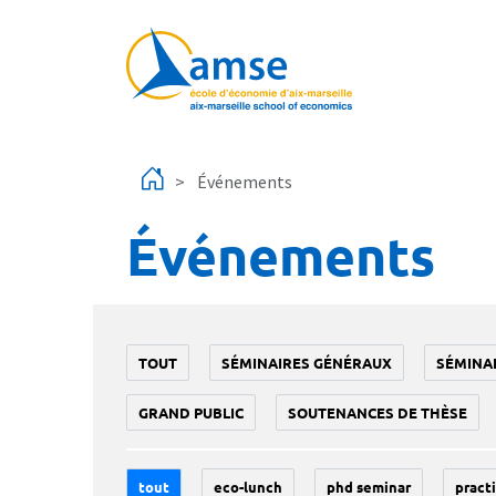
Aller au contenu principal
Événements
Événements
TOUT
SÉMINAIRES GÉNÉRAUX
SÉMINA
GRAND PUBLIC
SOUTENANCES DE THÈSE
tout
eco-lunch
phd seminar
practi