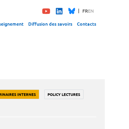
FR
EN
seignement
Diffusion des savoirs
Contacts
MINAIRES INTERNES
POLICY LECTURES