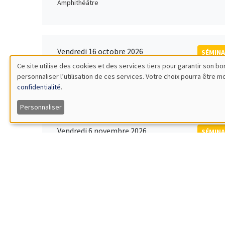
Amphithéâtre
Vendredi 16 octobre 2026
SÉMINA
11:00 à 12:15
Ce site utilise des cookies et des services tiers pour garantir son 
Rober
personnaliser l’utilisation de ces services. Votre choix pourra être 
Utilisation
MEGA
Universi
confidentialité
.
des
Personnaliser
données
Vendredi 6 novembre 2026
SÉMINA
12:00 à 13:00
TBA
personnelles
Îlot Bernard du Bois
et
des
Lundi 9 novembre 2026
SÉMINA
11:30 à 12:45