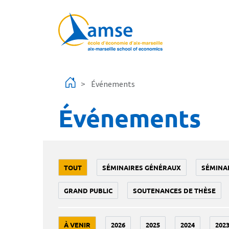
Aller au contenu principal
Événements
Événements
TOUT
SÉMINAIRES GÉNÉRAUX
SÉMINA
GRAND PUBLIC
SOUTENANCES DE THÈSE
À VENIR
2026
2025
2024
202