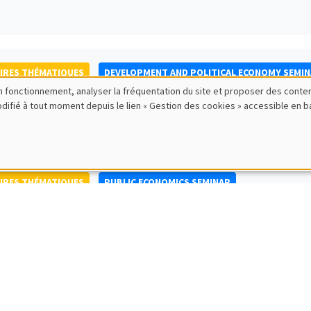
IRES THÉMATIQUES
DEVELOPMENT AND POLITICAL ECONOMY SEMI
bon fonctionnement, analyser la fréquentation du site et proposer des conte
to Nisticò
modifié à tout moment depuis le lien « Gestion des cookies » accessible en 
ty of Naples Federico II
IRES THÉMATIQUES
PUBLIC ECONOMICS SEMINAR
IRES GÉNÉRAUX
AMSE SEMINAR