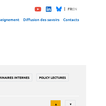
FR
EN
seignement
Diffusion des savoirs
Contacts
MINAIRES INTERNES
POLICY LECTURES
Tri
▲
▼