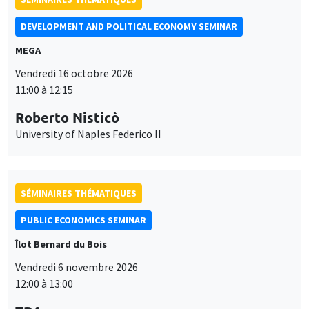
DEVELOPMENT AND POLITICAL ECONOMY SEMINAR
MEGA
Vendredi 16 octobre 2026
11:00 à 12:15
Roberto Nisticò
University of Naples Federico II
SÉMINAIRES THÉMATIQUES
PUBLIC ECONOMICS SEMINAR
Îlot Bernard du Bois
Vendredi 6 novembre 2026
12:00 à 13:00
Ce site utilise des cookies et des services tiers pour garantir son bon
TBA
Utilisation
fonctionnement, analyser la fréquentation du site et proposer des
contenus multimédias. Vous êtes libre d’accepter, de refuser ou de