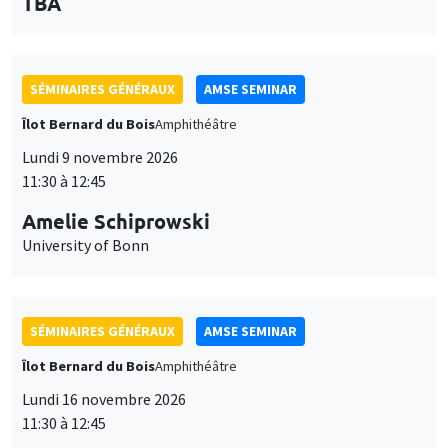
des
personnaliser l’utilisation de ces services. Votre choix pourra être
modifié à tout moment depuis le lien « Gestion des cookies »
données
SÉMINAIRES GÉNÉRAUX
AMSE SEMINAR
accessible en bas de page. Pour en savoir plus, consultez notre
personnelles
politique de confidentialité
.
Îlot Bernard du Bois
Amphithéâtre
et
Personnaliser
Refuser
Accepter
Lundi 9 novembre 2026
des
11:30 à 12:45
cookies
Amelie Schiprowski
University of Bonn
SÉMINAIRES GÉNÉRAUX
AMSE SEMINAR
Îlot Bernard du Bois
Amphithéâtre
Lundi 16 novembre 2026
11:30 à 12:45
Albretch Glitz