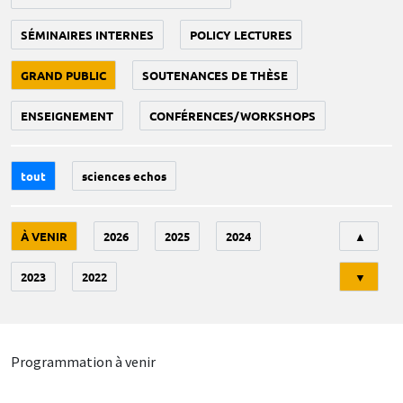
SÉMINAIRES INTERNES
POLICY LECTURES
GRAND PUBLIC
SOUTENANCES DE THÈSE
ENSEIGNEMENT
CONFÉRENCES/WORKSHOPS
tout
sciences echos
Tri
À VENIR
2026
2025
2024
▲
2023
2022
▼
Programmation à venir