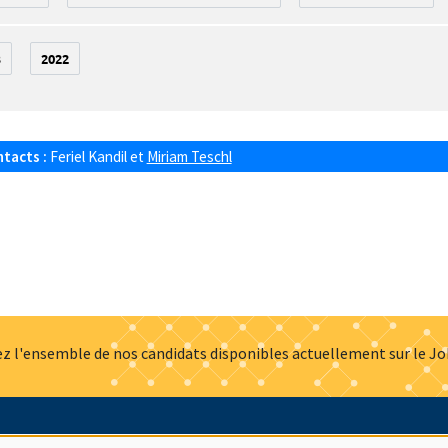
3
2022
ntacts :
Feriel Kandil
et
Miriam Teschl
z l'ensemble de nos candidats disponibles actuellement sur le J
Actualités
Offres d'emploi
Presse
Mentions légales
G