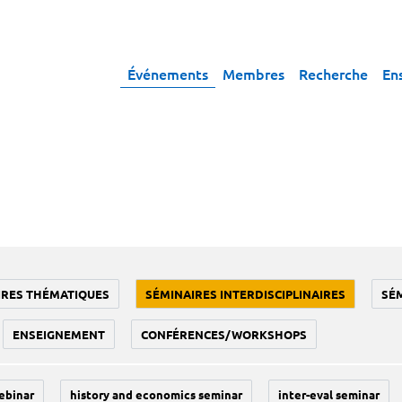
Événements
Membres
Recherche
En
IRES THÉMATIQUES
SÉMINAIRES INTERDISCIPLINAIRES
SÉ
ENSEIGNEMENT
CONFÉRENCES/WORKSHOPS
ebinar
history and economics seminar
inter-eval seminar