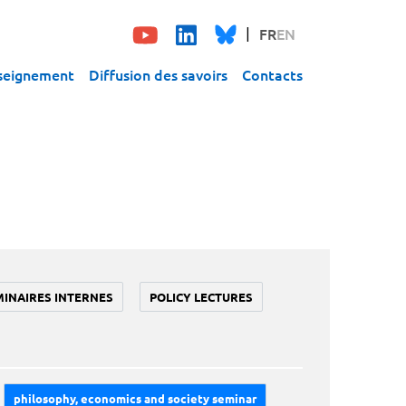
FR
EN
seignement
Diffusion des savoirs
Contacts
MINAIRES INTERNES
POLICY LECTURES
philosophy, economics and society seminar