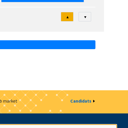
Tri
▲
▼
ob market
Candidats
estion des cookies
Intranet