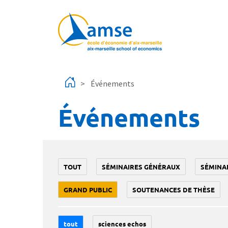
Aller au contenu principal
Événements
Événements
TOUT
SÉMINAIRES GÉNÉRAUX
SÉMINA
GRAND PUBLIC
SOUTENANCES DE THÈSE
tout
sciences echos