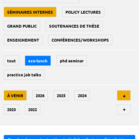
SÉMINAIRES INTERNES
POLICY LECTURES
GRAND PUBLIC
SOUTENANCES DE THÈSE
ENSEIGNEMENT
CONFÉRENCES/WORKSHOPS
tout
eco-lunch
phd seminar
practice job talks
Tri
À VENIR
2026
2025
2024
▲
2023
2022
▼