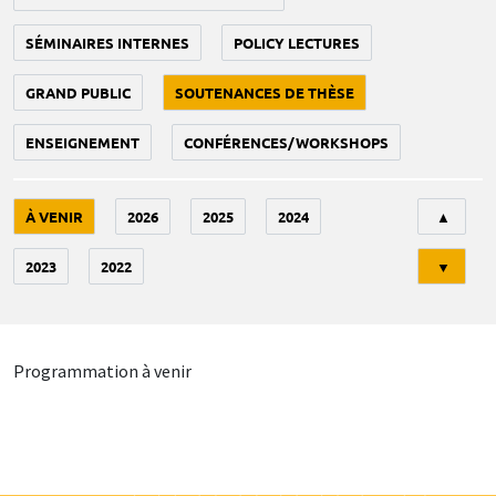
SÉMINAIRES INTERNES
POLICY LECTURES
GRAND PUBLIC
SOUTENANCES DE THÈSE
ENSEIGNEMENT
CONFÉRENCES/WORKSHOPS
Tri
À VENIR
2026
2025
2024
▲
2023
2022
▼
Programmation à venir