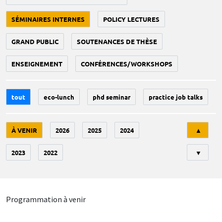
SÉMINAIRES INTERNES
POLICY LECTURES
GRAND PUBLIC
SOUTENANCES DE THÈSE
ENSEIGNEMENT
CONFÉRENCES/WORKSHOPS
tout
eco-lunch
phd seminar
practice job talks
Tri
À VENIR
2026
2025
2024
▲
2023
2022
▼
Programmation à venir