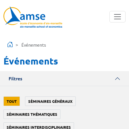
Aller au contenu principal
Événements
Événements
Filtres
TOUT
SÉMINAIRES GÉNÉRAUX
SÉMINAIRES THÉMATIQUES
SÉMINAIRES INTERDISCIPLINAIRES