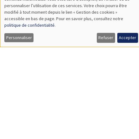
TBA
des
personnaliser l’utilisation de ces services. Votre choix pourra être
modifié à tout moment depuis le lien « Gestion des cookies »
données
accessible en bas de page. Pour en savoir plus, consultez notre
personnelles
politique de confidentialité
.
SÉMINAIRES GÉNÉRAUX
AMSE SEMINAR
et
Personnaliser
Refuser
Accepter
Îlot Bernard du Bois
Amphithéâtre
des
Lundi 9 novembre 2026
cookies
11:30 à 12:45
Amelie Schiprowski
University of Bonn
SÉMINAIRES GÉNÉRAUX
AMSE SEMINAR
Îlot Bernard du Bois
Amphithéâtre
Lundi 16 novembre 2026
11:30 à 12:45