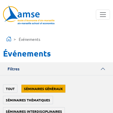
Aller au contenu principal
Événements
Événements
Filtres
TOUT
SÉMINAIRES GÉNÉRAUX
SÉMINAIRES THÉMATIQUES
SÉMINAIRES INTERDISCIPLINAIRES