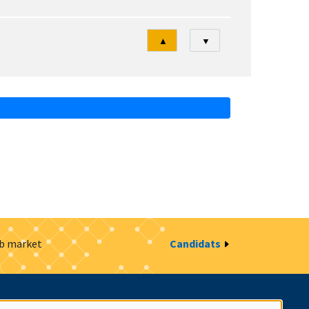
Tri
▲
▼
ob market
Candidats
estion des cookies
Intranet