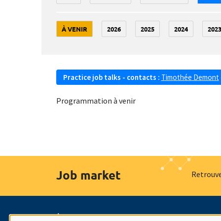
À VENIR
2026
2025
2024
202
Practice job talks - contacts :
Timothée Demont
Programmation à venir
Job market
Retrouve
À propos
Nos engagements
Hommage à