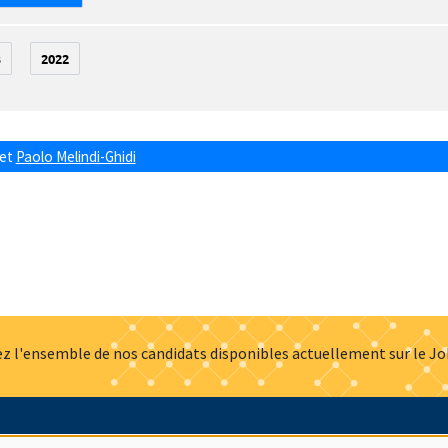
3
2022
et
Paolo Melindi-Ghidi
z l'ensemble de nos candidats disponibles actuellement sur le J
Actualités
Offres d'emploi
Presse
Mentions légales
G