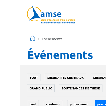
Aller au contenu principal
Événements
Événements
TOUT
SÉMINAIRES GÉNÉRAUX
SÉMINA
GRAND PUBLIC
SOUTENANCES DE THÈSE
tout
eco-lunch
phd seminar
practi