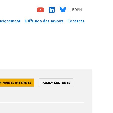
FR
EN
seignement
Diffusion des savoirs
Contacts
MINAIRES INTERNES
POLICY LECTURES