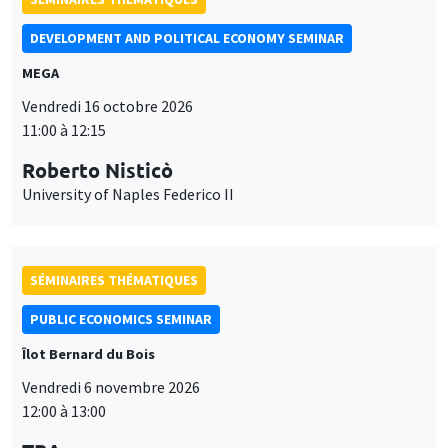
Roberto Nisticò
University of Naples Federico II
SÉMINAIRES THÉMATIQUES
PUBLIC ECONOMICS SEMINAR
Îlot Bernard du Bois
Vendredi 6 novembre 2026
12:00 à 13:00
TBA
SÉMINAIRES GÉNÉRAUX
AMSE SEMINAR
Ce site utilise des cookies et des services tiers pour garantir son bon
Îlot Bernard du Bois
Amphithéâtre
Utilisation
fonctionnement, analyser la fréquentation du site et proposer des
Lundi 9 novembre 2026
contenus multimédias. Vous êtes libre d’accepter, de refuser ou de