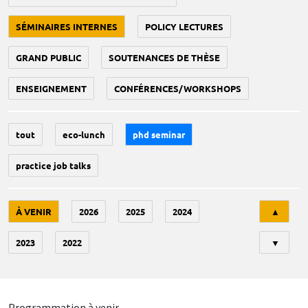
SÉMINAIRES INTERNES
POLICY LECTURES
GRAND PUBLIC
SOUTENANCES DE THÈSE
ENSEIGNEMENT
CONFÉRENCES/WORKSHOPS
tout
eco-lunch
phd seminar
practice job talks
Tri
À VENIR
2026
2025
2024
▲
2023
2022
▼
Programmation à venir