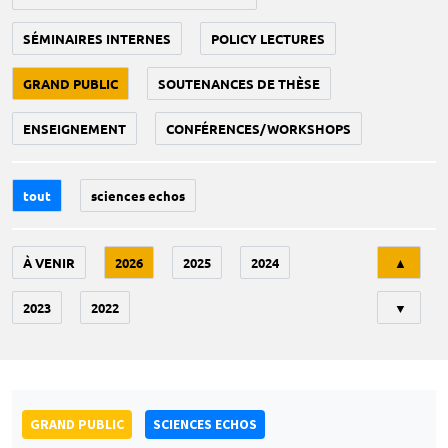
SÉMINAIRES INTERNES
POLICY LECTURES
GRAND PUBLIC
SOUTENANCES DE THÈSE
ENSEIGNEMENT
CONFÉRENCES/WORKSHOPS
tout
sciences echos
Tri
À VENIR
2026
2025
2024
▲
2023
2022
▼
GRAND PUBLIC
SCIENCES ECHOS