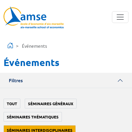
Aller au contenu principal
Événements
Événements
Filtres
TOUT
SÉMINAIRES GÉNÉRAUX
SÉMINAIRES THÉMATIQUES
SÉMINAIRES INTERDISCIPLINAIRES