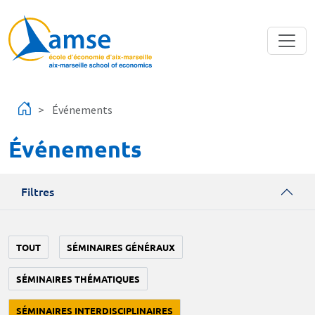
Aller au contenu principal
Événements
Événements
Filtres
TOUT
SÉMINAIRES GÉNÉRAUX
SÉMINAIRES THÉMATIQUES
SÉMINAIRES INTERDISCIPLINAIRES