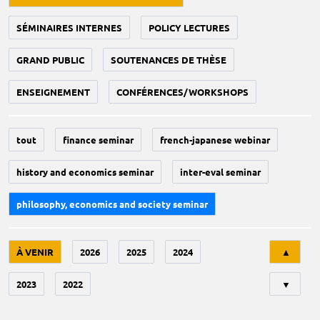
SÉMINAIRES INTERNES
POLICY LECTURES
GRAND PUBLIC
SOUTENANCES DE THÈSE
ENSEIGNEMENT
CONFÉRENCES/WORKSHOPS
tout
finance seminar
french-japanese webinar
history and economics seminar
inter-eval seminar
philosophy, economics and society seminar
Tri
À VENIR
2026
2025
2024
▲
2023
2022
▼