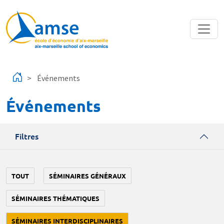
Aller au contenu principal
Événements
Événements
Filtres
TOUT
SÉMINAIRES GÉNÉRAUX
SÉMINAIRES THÉMATIQUES
SÉMINAIRES INTERDISCIPLINAIRES